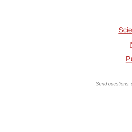
Scie
Pu
Send questions, 